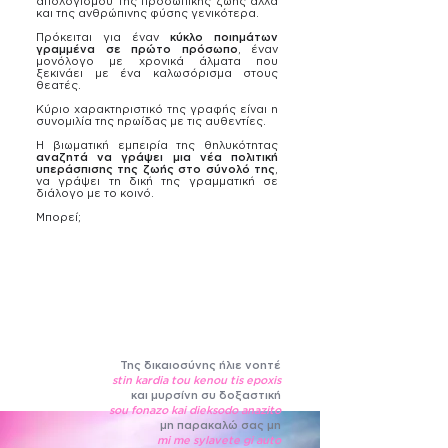
απολογισμού της προσωπικής ζωής αλλά
και της ανθρώπινης φύσης γενικότερα.
Πρόκειται για έναν
κύκλο ποιημάτων
γραμμένα σε πρώτο πρόσωπο
, έναν
μονόλογο με χρονικά άλματα που
ξεκινάει με ένα καλωσόρισμα στους
θεατές.
Κύριο χαρακτηριστικό της γραφής είναι η
συνομιλία της ηρωίδας με τις αυθεντίες.
Η βιωματική εμπειρία της θηλυκότητας
αναζητά να γράψει μια νέα πολιτική
υπεράσπισης της ζωής στο σύνολό της
,
να γράψει τη δική της γραμματική σε
διάλογο με το κοινό.
Μπορεί;
Της δικαιοσύνης ήλιε νοητέ
stin kardia tou kenou tis epoxis
και μυρσίνη συ δοξαστική
sou fonazo kai dieksodo anazito
μη παρακαλώ σας μη
mi me sylavete gi auto