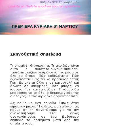
λησμονάτε τη χώρα μου
psakste an thelete apodrasi apo ton apoklismo
ΠΡΕΜΙΕΡΑ ΚΥΡΙΑΚΗ 31 ΜΑΡΤΙΟΥ
Σκηνοθετικό σημείωμα
Τι σημαίνει θηλυκότητα; Τι ακριβώς είναι
αυτή η ποιότητα-δύναμη-αίσθηση-
ταυτότητα-αξία-πλευρά-οντότητα μέσα σε
όλα τα άτομα; Πώς εκδηλώνεται; Πώς
εξελίσσεται; Πώς τελικά προσδιορίζεται;
Γιατί βρίσκεται άλλοτε σε καταστολή και
άλλοτε σε υπερβολή; Πότε μπορεί να
ισορροπήσει και να ανθίσει; Τι κόσμο θα
μπορούσε να φτιάξει ο δημιουργικός της
διάλογος με την κυρίαρχη αρρενωπότητα;
Ας παίξουμε ένα παιχνίδι. Όπως όταν
είμασταν μικρά. Ή αλλιώς, ως ενήλικοι, ας
πούμε ότι τη θανατώσαμε για να την
ανακαλύψουμε. Έτσι όπως
ανακαλύπτουμε σε ένα βαθύτερο
επίπεδο τα πράγματα μετά από την
απώλειά τους.