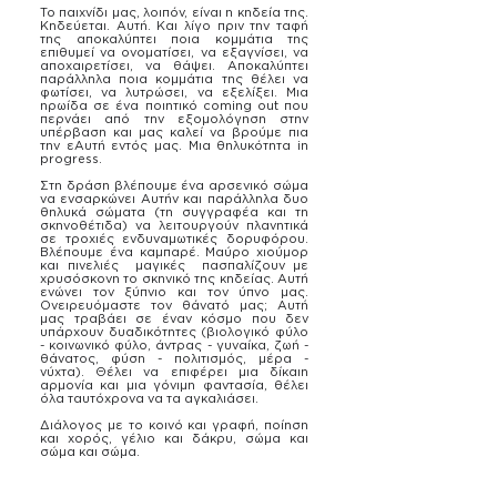
Το παιχνίδι μας, λοιπόν, είναι η κηδεία της.
Κηδεύεται. Αυτή. Και λίγο πριν την ταφή
της αποκαλύπτει ποια κομμάτια της
επιθυμεί να ονοματίσει, να εξαγνίσει, να
αποχαιρετίσει, να θάψει. Αποκαλύπτει
παράλληλα ποια κομμάτια της θέλει να
φωτίσει, να λυτρώσει, να εξελίξει. Mια
ηρωίδα σε ένα ποιητικό coming out που
περνάει από την εξομολόγηση στην
υπέρβαση και μας καλεί να βρούμε πια
την εΑυτή εντός μας. Μια θηλυκότητα in
progress.
Στη δράση βλέπουμε ένα αρσενικό σώμα
να ενσαρκώνει Αυτήν και παράλληλα δυο
θηλυκά σώματα (τη συγγραφέα και τη
σκηνοθέτιδα) να λειτουργούν πλανητικά
σε τροχιές ενδυναμωτικές δορυφόρου.
Βλέπουμε ένα καμπαρέ. Μαύρο χιούμορ
και πινελιές μαγικές πασπαλίζουν με
χρυσόσκονη το σκηνικό της κηδείας. Αυτή
ενώνει τον ξύπνιο και τον ύπνο μας.
Ονειρευόμαστε τον θάνατό μας; Αυτή
μας τραβάει σε έναν κόσμο που δεν
υπάρχουν δυαδικότητες (βιολογικό φύλο
- κοινωνικό φύλο, άντρας - γυναίκα, ζωή -
θάνατος, φύση - πολιτισμός, μέρα -
νύχτα). Θέλει να επιφέρει μια δίκαιη
αρμονία και μια γόνιμη φαντασία, θέλει
όλα ταυτόχρονα να τα αγκαλιάσει.
Διάλογος με το κοινό και γραφή, ποίηση
και χορός, γέλιο και δάκρυ, σώμα και
σώμα και σώμα.