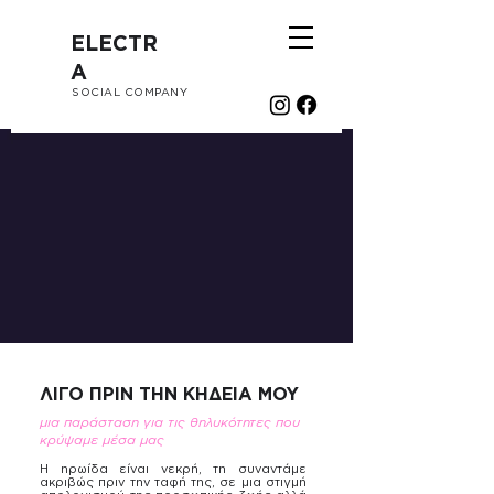
ELECTR
A
SOCIAL COMPANY
ΛΙΓΟ ΠΡΙΝ ΤΗΝ ΚΗΔΕΙΑ ΜΟΥ
μια παράσταση για τις θηλυκότητες που
κρύψαμε μέσα μας
Η ηρωίδα είναι νεκρή, τη συναντάμε
ακριβώς πριν την ταφή της, σε μια στιγμή