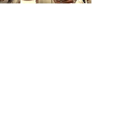
οφέλη
Με την ολοκλήρωση της
επιμόρφωσης, έχετε αποκτήσει:
- Βιωματική κατανόηση της μη
λεκτικής επικοινωνίας.
- Τρόπους να πυροδοτείτε τη
δημιουργική διαδικασία.
- Εμπιστοσύνη στην προσωπική
αντίληψη - άποψη.
ΕΠΙΜΟΡΦΩΣΗ